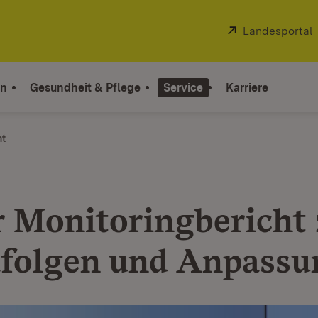
Extern:
Landesportal
on
Gesundheit & Pflege
Service
Karriere
ht
r Monitoringbericht
folgen und Anpassu