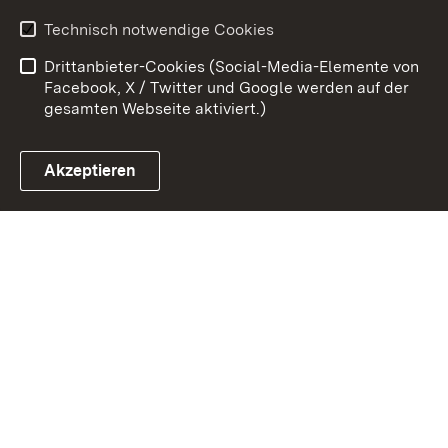
Erklärung zur
Benutzungshinweise
Technisch notwendige Cookies
Barrierefreiheit
Drittanbieter-Cookies (Social-Media-Elemente von
Impressum
Cookies
Facebook, X / Twitter und Google werden auf der
gesamten Webseite aktiviert.)
Akzeptieren
Link zum Landesportal