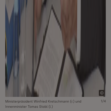
1/4
Ministerpräsident Winfried Kretschmann (r.) und
Mi
Innenminister Tomas Stobl (l.)
In