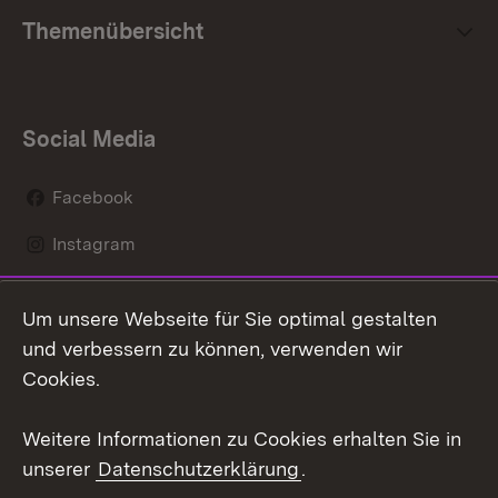
Themenübersicht
Social Media
Facebook
Instagram
LinkedIn
Um unsere Webseite für Sie optimal gestalten
Mastodon
und verbessern zu können, verwenden wir
Cookies.
Youtube
Weitere Informationen zu Cookies erhalten Sie in
Zum 
unserer
Datenschutzerklärung
.
Kontakt
Datenschutz