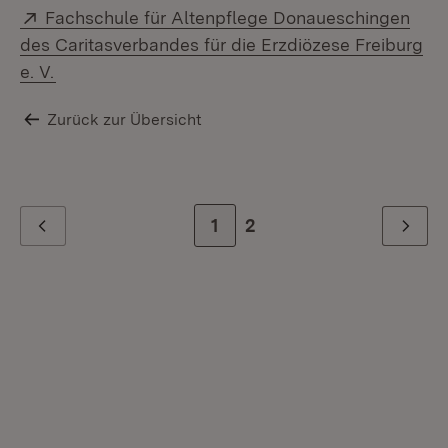
Extern:
Fachschule für Altenpflege Donaueschingen
des Caritasverbandes für die Erzdiözese Freiburg
(Öffnet in neuem Fenster)
e. V.
Zurück zur Übersicht
Zur Seite
1
Zur letzten Seite
2
Zurück
Weiter