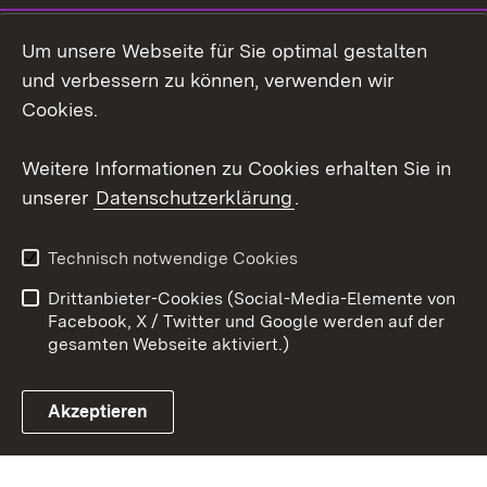
LinkedIn
Um unsere Webseite für Sie optimal gestalten
Mastodon
und verbessern zu können, verwenden wir
Cookies.
Youtube
Weitere Informationen zu Cookies erhalten Sie in
Zum 
unserer
Datenschutzerklärung
.
Kontakt
Datenschutz
Erklärung zur
Benutzungshinweise
Technisch notwendige Cookies
Barrierefreiheit
Drittanbieter-Cookies (Social-Media-Elemente von
Impressum
Cookies
Facebook, X / Twitter und Google werden auf der
gesamten Webseite aktiviert.)
Akzeptieren
Link zum Landesportal