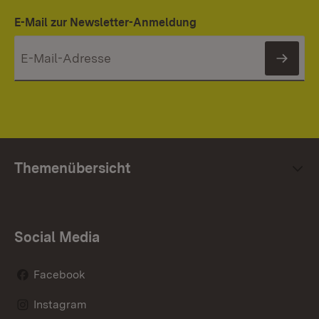
E-Mail zur Newsletter-Anmeldung
News
Themenübersicht
Social Media
Facebook
Instagram