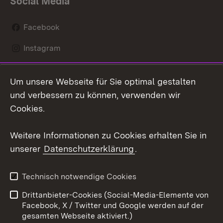
Social Media
Facebook
Instagram
LinkedIn
Um unsere Webseite für Sie optimal gestalten
Mastodon
und verbessern zu können, verwenden wir
Cookies.
Youtube
Weitere Informationen zu Cookies erhalten Sie in
Zum 
unserer
Datenschutzerklärung
.
Kontakt
Datenschutz
Erklärung zur
Benutzungshinweise
Technisch notwendige Cookies
Barrierefreiheit
Drittanbieter-Cookies (Social-Media-Elemente von
Impressum
Cookies
Facebook, X / Twitter und Google werden auf der
gesamten Webseite aktiviert.)