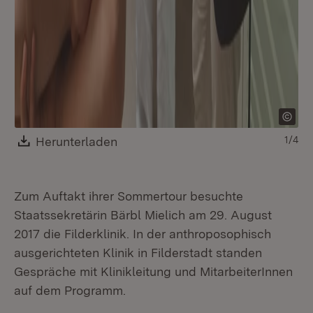
Download:
Herunterladen
(Öffnet in neuem Fenster)
1/4
Zum Auftakt ihrer Sommertour besuchte
Staatssekretärin Bärbl Mielich am 29. August
2017 die Filderklinik. In der anthroposophisch
ausgerichteten Klinik in Filderstadt standen
Gespräche mit Klinikleitung und MitarbeiterInnen
auf dem Programm.