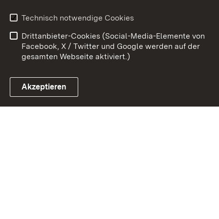
Erklärung zur
Benutzungshinweise
Technisch notwendige Cookies
Barrierefreiheit
Drittanbieter-Cookies (Social-Media-Elemente von
Impressum
Cookies
Facebook, X / Twitter und Google werden auf der
gesamten Webseite aktiviert.)
Akzeptieren
Link zum Landesportal