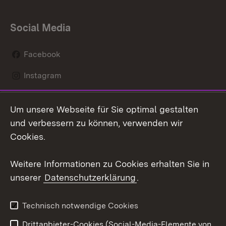
Social Media
Facebook
Instagram
LinkedIn
Um unsere Webseite für Sie optimal gestalten
Mastodon
und verbessern zu können, verwenden wir
Cookies.
Youtube
Weitere Informationen zu Cookies erhalten Sie in
Zum 
unserer
Datenschutzerklärung
.
Kontakt
Datenschutz
Erklärung zur
Benutzungshinweise
Technisch notwendige Cookies
Barrierefreiheit
Drittanbieter-Cookies (Social-Media-Elemente von