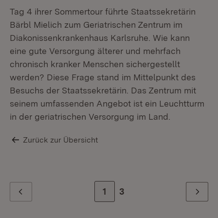
Tag 4 ihrer Sommertour führte Staatssekretärin
Bärbl Mielich zum Geriatrischen Zentrum im
Diakonissenkrankenhaus Karlsruhe. Wie kann
eine gute Versorgung älterer und mehrfach
chronisch kranker Menschen sichergestellt
werden? Diese Frage stand im Mittelpunkt des
Besuchs der Staatssekretärin. Das Zentrum mit
seinem umfassenden Angebot ist ein Leuchtturm
in der geriatrischen Versorgung im Land.
Zurück zur Übersicht
Zur Seite
1
Zur letzten Seite
3
Zurück
Weiter