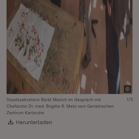
1/3
Staatssekretärin Bärbl Mielich im Gespräch mit
St
Chefärztin Dr. med. Brigitte R. Metz vom Geriatrischen
da
Zentrum Karlsruhe
Download:
Herunterladen
(Öffnet in neuem Fenster)