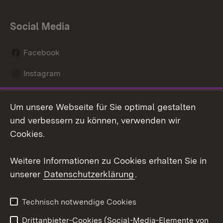
Social Media
Facebook
Instagram
LinkedIn
Um unsere Webseite für Sie optimal gestalten
Mastodon
und verbessern zu können, verwenden wir
Cookies.
Youtube
Weitere Informationen zu Cookies erhalten Sie in
Zum 
unserer
Datenschutzerklärung
.
Kontakt
Datenschutz
Erklärung zur
Benutzungshinweise
Technisch notwendige Cookies
Barrierefreiheit
Drittanbieter-Cookies (Social-Media-Elemente von
Impressum
Cookies