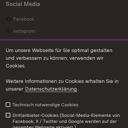
Social Media
Facebook
Instagram
LinkedIn
Um unsere Webseite für Sie optimal gestalten
Mastodon
und verbessern zu können, verwenden wir
Cookies.
Youtube
Weitere Informationen zu Cookies erhalten Sie in
Zum 
unserer
Datenschutzerklärung
.
Kontakt
Datenschutz
Erklärung zur
Benutzungshinweise
Technisch notwendige Cookies
Barrierefreiheit
Drittanbieter-Cookies (Social-Media-Elemente von
Impressum
Cookies
Facebook, X / Twitter und Google werden auf der
gesamten Webseite aktiviert.)