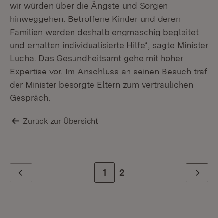
wir würden über die Ängste und Sorgen
hinweggehen. Betroffene Kinder und deren
Familien werden deshalb engmaschig begleitet
und erhalten individualisierte Hilfe“, sagte Minister
Lucha. Das Gesundheitsamt gehe mit hoher
Expertise vor. Im Anschluss an seinen Besuch traf
der Minister besorgte Eltern zum vertraulichen
Gespräch.
Zurück zur Übersicht
Zur Seite
1
Zur letzten Seite
2
Zurück
Weiter