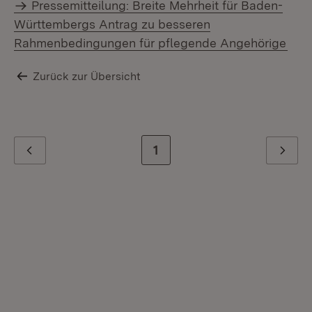
Pressemitteilung: Breite Mehrheit für Baden-
Württembergs Antrag zu besseren
Rahmenbedingungen für pflegende Angehörige
Zurück zur Übersicht
Zur letzten Seite
1
Zurück
Weiter