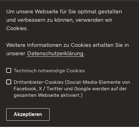
LinkedIn
Um unsere Webseite für Sie optimal gestalten
Mastodon
und verbessern zu können, verwenden wir
Cookies.
Youtube
Weitere Informationen zu Cookies erhalten Sie in
Zum 
unserer
Datenschutzerklärung
.
Kontakt
Datenschutz
Erklärung zur
Benutzungshinweise
Technisch notwendige Cookies
Barrierefreiheit
Drittanbieter-Cookies (Social-Media-Elemente von
Impressum
Cookies
Facebook, X / Twitter und Google werden auf der
gesamten Webseite aktiviert.)
Akzeptieren
Link zum Landesportal