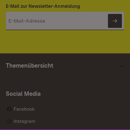
E-Mail zur Newsletter-Anmeldung
News
Themenübersicht
Social Media
Facebook
Instagram