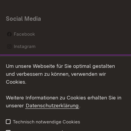
Social Media
Facebook
Instagram
LinkedIn
Um unsere Webseite für Sie optimal gestalten
Mastodon
und verbessern zu können, verwenden wir
Cookies.
Youtube
Weitere Informationen zu Cookies erhalten Sie in
Zum 
unserer
Datenschutzerklärung
.
Kontakt
Datenschutz
Erklärung zur
Benutzungshinweise
Technisch notwendige Cookies
Barrierefreiheit