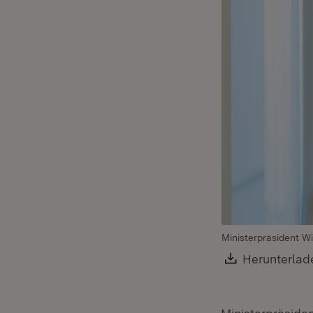
Ministerpräsident Wi
Download:
Herunterlad