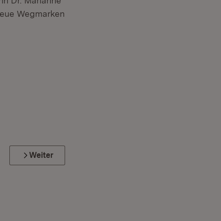
in Dr. Marianne
e neue Wegmarken
Weiter