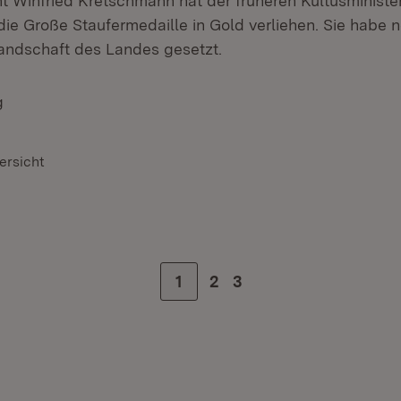
nt Winfried Kretschmann hat der früheren Kultusminister
die Große Staufermedaille in Gold verliehen. Sie hab
landschaft des Landes gesetzt.
g
ersicht
Zur Seite
1
Zur Seite
2
Zur letzten Seite
3