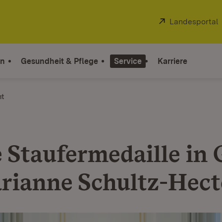
Extern:
Landesportal
on
Gesundheit & Pflege
Service
Karriere
ht
 Staufermedaille in 
rianne Schultz-Hect