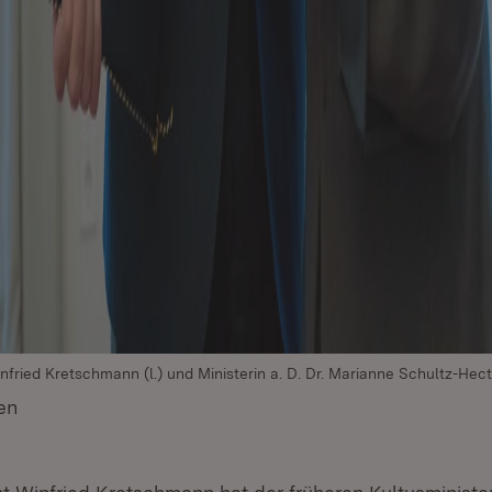
nfried Kretschmann (l.) und Ministerin a. D. Dr. Marianne Schultz-Hecto
en
(Öffnet in neuem Fenster)