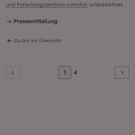
(Öffnet in neuem F
und Forschungszentrum connAIx
unterzeichnet.
Pressemitteilung
Zurück zur Übersicht
Zur Seite
1
Zur letzten Seite
4
Zurück
Weiter