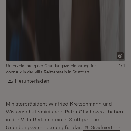
1/4
Unterzeichnung der Gründungsvereinbarung für
connAIx in der Villa Reitzenstein in Stuttgart
Download:
Herunterladen
(Öffnet in neuem Fenster)
Ministerpräsident Winfried Kretschmann und
Wissenschaftsministerin Petra Olschowski haben
in der Villa Reitzenstein in Stuttgart die
Extern:
Gründungsvereinbarung für das
Graduierten-