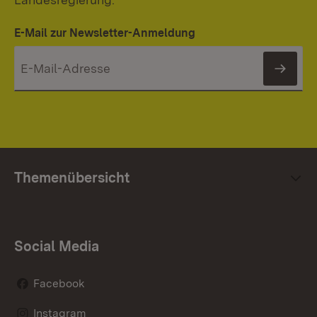
E-Mail zur Newsletter-Anmeldung
News
Themenübersicht
Social Media
Facebook
Instagram