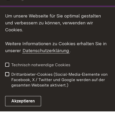
LinkedIn
Um unsere Webseite für Sie optimal gestalten
Mastodon
und verbessern zu können, verwenden wir
Cookies.
Youtube
Weitere Informationen zu Cookies erhalten Sie in
Zum 
unserer
Datenschutzerklärung
.
Kontakt
Datenschutz
Erklärung zur
Benutzungshinweise
Technisch notwendige Cookies
Barrierefreiheit
Drittanbieter-Cookies (Social-Media-Elemente von
Impressum
Cookies
Facebook, X / Twitter und Google werden auf der
gesamten Webseite aktiviert.)
Akzeptieren
Link zum Landesportal