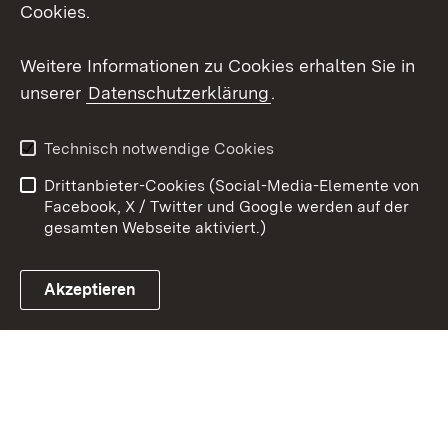
Cookies.
Youtube
Weitere Informationen zu Cookies erhalten Sie in
Zum 
unserer
Datenschutzerklärung
.
Kontakt
Datenschutz
Erklärung zur
Benutzungshinweise
Technisch notwendige Cookies
Barrierefreiheit
Drittanbieter-Cookies (Social-Media-Elemente von
Impressum
Cookies
Facebook, X / Twitter und Google werden auf der
gesamten Webseite aktiviert.)
Akzeptieren
Link zum Landesportal