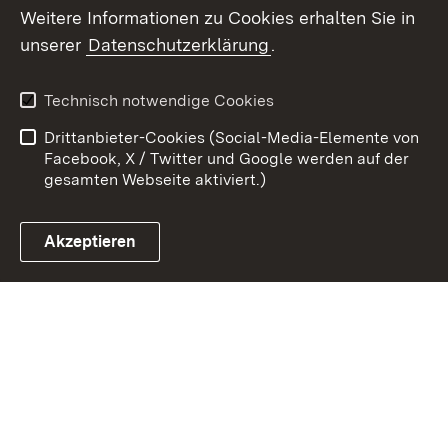
Weitere Informationen zu Cookies erhalten Sie in
Zum 
unserer
Datenschutzerklärung
.
Kontakt
Datenschutz
Erklärung zur
Benutzungshinweise
Technisch notwendige Cookies
Barrierefreiheit
Drittanbieter-Cookies (Social-Media-Elemente von
Impressum
Cookies
Facebook, X / Twitter und Google werden auf der
gesamten Webseite aktiviert.)
Akzeptieren
Link zum Landesportal