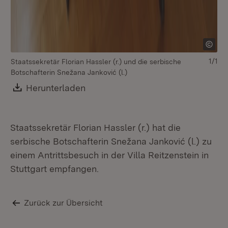
1/1
Staatssekretär Florian Hassler (r.) und die serbische
Botschafterin Snežana Janković (l.)
Download:
Herunterladen
(Öffnet in neuem Fenster)
Staatssekretär Florian Hassler (r.) hat die
serbische Botschafterin Snežana Janković (l.) zu
einem Antrittsbesuch in der Villa Reitzenstein in
Stuttgart empfangen.
Zurück zur Übersicht