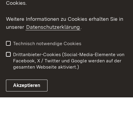
Cookies.
Youtube
Weitere Informationen zu Cookies erhalten Sie in
Zum 
unserer
Datenschutzerklärung
.
Kontakt
Datenschutz
Erklärung zur
Benutzungshinweise
Technisch notwendige Cookies
Barrierefreiheit
Drittanbieter-Cookies (Social-Media-Elemente von
Impressum
Cookies
Facebook, X / Twitter und Google werden auf der
gesamten Webseite aktiviert.)
Akzeptieren
Link zum Landesportal