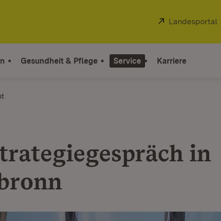
Extern:
Landesportal
on
Gesundheit & Pflege
Service
Karriere
ht
trategiegespräch in
bronn