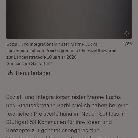
1/56
Sozial- und Integrationsminister Manne Lucha
So
zusammen mit den Preisträgern des Ideenwettbewerbs
is
zur Landesstrategie „Quartier 2020 -
vi
Gemeinsam.Gestalten.“
La
Ge
Download:
Herunterladen
(Öffnet in neuem Fenster)
de
ei
das
nä
Sozial- und Integrationsminister Manne Lucha
und Staatsekretärin Bärbl Mielich haben bei einer
feierlichen Preisverleihung im Neuen Schloss in
Stuttgart 53 Kommunen für ihre Ideen und
Konzepte zur generationengerechten