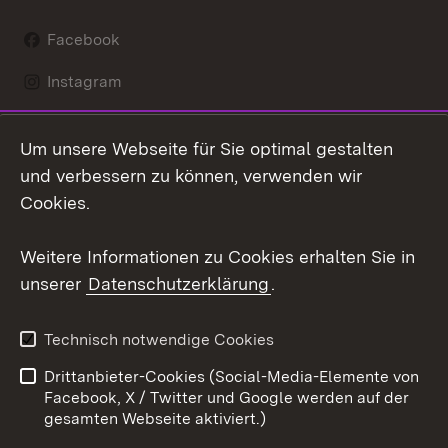
Facebook
Instagram
LinkedIn
Um unsere Webseite für Sie optimal gestalten
Mastodon
und verbessern zu können, verwenden wir
Cookies.
Youtube
Weitere Informationen zu Cookies erhalten Sie in
Zum 
unserer
Datenschutzerklärung
.
Kontakt
Datenschutz
Erklärung zur
Benutzungshinweise
Technisch notwendige Cookies
Barrierefreiheit
Drittanbieter-Cookies (Social-Media-Elemente von
Impressum
Cookies
Facebook, X / Twitter und Google werden auf der
gesamten Webseite aktiviert.)