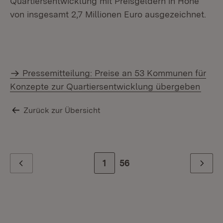
Quartiersentwicklung mit Preisgeldern in Höhe
von insgesamt 2,7 Millionen Euro ausgezeichnet.
Pressemitteilung: Preise an 53 Kommunen für
Konzepte zur Quartiersentwicklung übergeben
Zurück zur Übersicht
Zur Seite
1
Zur letzten Seite
56
Zurück
Weiter