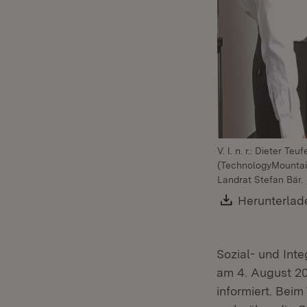
V. l. n. r.: Dieter 
(TechnologyMountain
Landrat Stefan Bär.
Download:
Herunterlad
Sozial- und Int
am 4. August 20
informiert. Beim