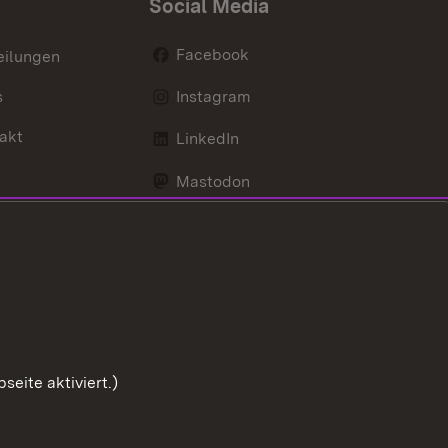
Social Media
Facebook
eilungen
s
Instagram
akt
LinkedIn
Mastodon
Youtube
eite aktiviert.)
Zum Sei
Benutzungshinweise
Impressum
Cookies