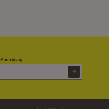
er-Anmeldung
Newsletter 