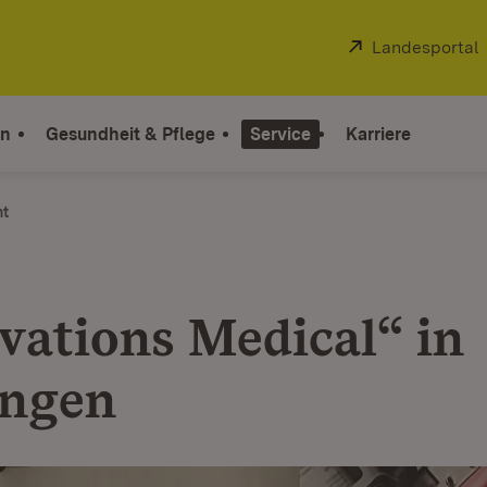
Extern:
Landesportal
on
Gesundheit & Pflege
Service
Karriere
ht
vations Medical“ in
ingen