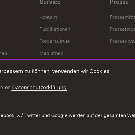
Service
Presse
Kontakt
Pressemitt
Publikationen
Pressefoto
Förderaufrufe
Pressekont
hen
Mediathek
t
Veranstaltungen
erbessern zu können, verwenden wir Cookies.
en
RSS
ement
serer
Datenschutzerklärung
.
 Pflege
ebook, X / Twitter und Google werden auf der gesamten Webs
Kontakt
Datenschutz
Erklärung zur Barrierefreiheit