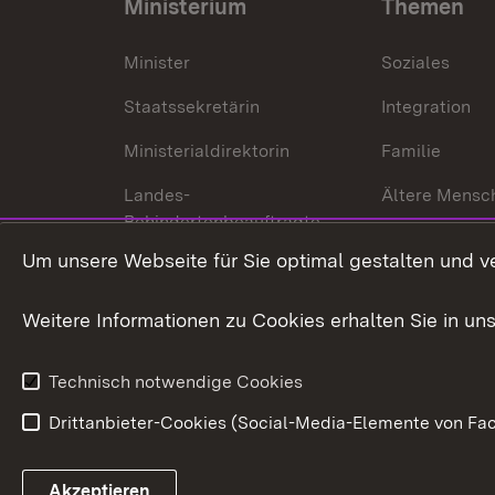
Ministerium
Themen
Minister
Soziales
Staatssekretärin
Integration
Ministerialdirektorin
Familie
Landes-
Ältere Mensc
Behindertenbeauftragte
Menschen mi
Um unsere Webseite für Sie optimal gestalten und v
Bürgerreferent
Behinderung
Karriere
Bürgerengag
Weitere Informationen zu Cookies erhalten Sie in un
Anfahrt
Gesundheit &
Technisch notwendige Cookies
Drittanbieter-Cookies (Social-Media-Elemente von Fac
Link zum Landesportal
Akzeptieren