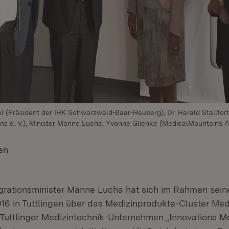
Teufel (Präsident der IHK Schwarzwald-Baar-Heuberg), Dr. Harald Stallfor
s e. V.), Minister Manne Lucha, Yvonne Glienke (MedicalMountains 
en
(Öffnet in neuem Fenster)
egrationsminister Manne Lucha hat sich im Rahmen sei
16 in Tuttlingen über das Medizinprodukte-Cluster Me
 Tuttlinger Medizintechnik-Unternehmen „Innovations Me