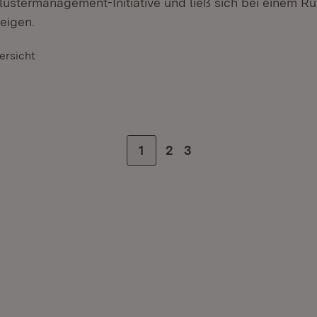
lustermanagement-Initiative und ließ sich bei einem 
eigen.
ersicht
Zur Seite
1
Zur Seite
2
Zur letzten Seite
3