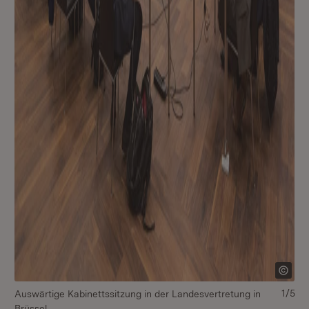
Mi
1/5
Auswärtige Kabinettssitzung in der Landesvertretung in
Ka
Brüssel