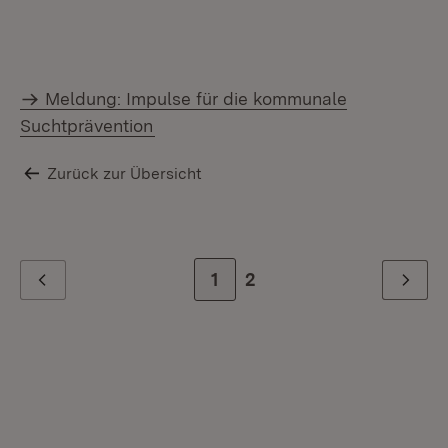
Meldung: Impulse für die kommunale
Suchtprävention
Zurück zur Übersicht
Zur Seite
1
Zur letzten Seite
2
Zurück
Weiter