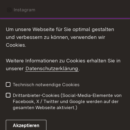
Instagram
LinkedIn
Um unsere Webseite für Sie optimal gestalten
Mastodon
und verbessern zu können, verwenden wir
Cookies.
Youtube
Weitere Informationen zu Cookies erhalten Sie in
Zum 
unserer
Datenschutzerklärung
.
Kontakt
Datenschutz
Erklärung zur
Benutzungshinweise
Technisch notwendige Cookies
Barrierefreiheit
Drittanbieter-Cookies (Social-Media-Elemente von
Impressum
Cookies
Facebook, X / Twitter und Google werden auf der
gesamten Webseite aktiviert.)
Akzeptieren
Link zum Landesportal