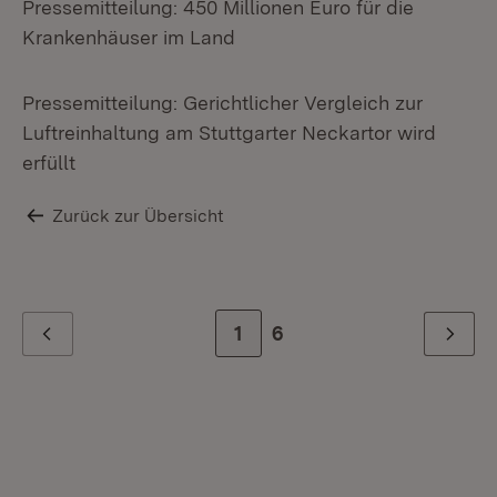
Pressemitteilung: 450 Millionen Euro für die
Krankenhäuser im Land
Pressemitteilung: Gerichtlicher Vergleich zur
Luftreinhaltung am Stuttgarter Neckartor wird
erfüllt
Zurück zur Übersicht
Zur Seite
1
Zur letzten Seite
6
Zurück
Weiter