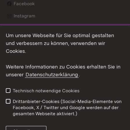
Facebook
Instagram
LinkedIn
Um unsere Webseite für Sie optimal gestalten
Mastodon
und verbessern zu können, verwenden wir
Cookies.
Youtube
Weitere Informationen zu Cookies erhalten Sie in
Zum 
unserer
Datenschutzerklärung
.
Kontakt
Datenschutz
Erklärung zur
Benutzungshinweise
Technisch notwendige Cookies
Barrierefreiheit
Drittanbieter-Cookies (Social-Media-Elemente von
Impressum
Cookies
Facebook, X / Twitter und Google werden auf der
gesamten Webseite aktiviert.)