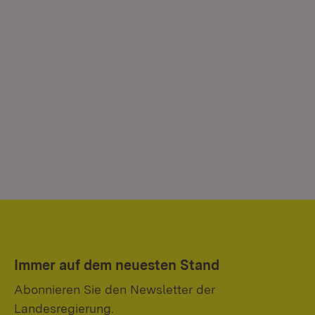
Ru
be
Ab
Immer auf dem neuesten Stand
Abonnieren Sie den Newsletter der
Landesregierung.