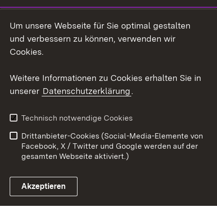
LinkedIn
Um unsere Webseite für Sie optimal gestalten
Mastodon
und verbessern zu können, verwenden wir
Cookies.
Youtube
Weitere Informationen zu Cookies erhalten Sie in
Zum 
unserer
Datenschutzerklärung
.
Kontakt
Datenschutz
Erklärung zur
Benutzungshinweise
Technisch notwendige Cookies
Barrierefreiheit
Drittanbieter-Cookies (Social-Media-Elemente von
Impressum
Cookies
Facebook, X / Twitter und Google werden auf der
gesamten Webseite aktiviert.)
Akzeptieren
Link zum Landesportal