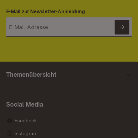
E-Mail zur Newsletter-Anmeldung
News
Themenübersicht
Social Media
Facebook
Instagram