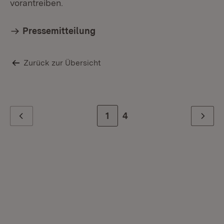
vorantreiben.
Pressemitteilung
Zurück zur Übersicht
Zur Seite
1
Zur letzten Seite
4
Zurück
Weiter
Mi