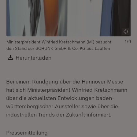
1/9
Ministerpräsident Winfried Kretschmann (M.) besucht
Mi
den Stand der SCHUNK GmbH & Co. KG aus Lauffen
de
Download:
Herunterladen
(Öffnet in neuem Fenster)
Bei einem Rundgang über die Hannover Messe
hat sich Ministerpräsident Winfried Kretschmann
über die aktuellsten Entwicklungen baden-
württembergischer Aussteller sowie über die
industriellen Trends der Zukunft informiert.
Pressemitteilung