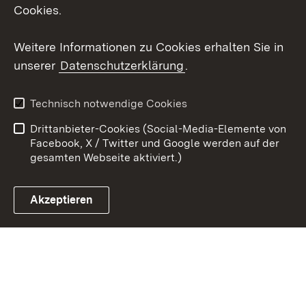
Cookies.
Youtube
Weitere Informationen zu Cookies erhalten Sie in
Zum 
unserer
Datenschutzerklärung
.
Kontakt
Datenschutz
Erklärung zur
Benutzungshinweise
Technisch notwendige Cookies
Barrierefreiheit
Drittanbieter-Cookies (Social-Media-Elemente von
Impressum
Cookies
Facebook, X / Twitter und Google werden auf der
gesamten Webseite aktiviert.)
Akzeptieren
Link zum Landesportal