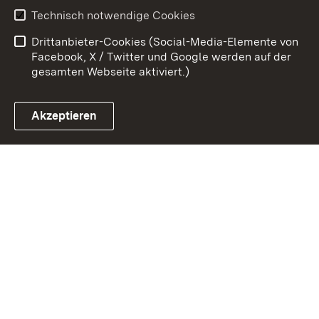
Erklärung zur
Benutzungshinweise
Technisch notwendige Cookies
Barrierefreiheit
Drittanbieter-Cookies (Social-Media-Elemente von
Impressum
Cookies
Facebook, X / Twitter und Google werden auf der
gesamten Webseite aktiviert.)
Akzeptieren
Link zum Landesportal