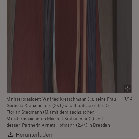
1/14
Ministerpräsident Winfried Kretschmann (l.), seine Frau
Gerlinde Kretschmann (2.v.l.) und Staatssekretär Dr.
Florian Stegmann (M.) mit dem sächsischen
Ministerpräsidenten Michael Kretschmer (r.) und
dessen Partnerin Annett Hofmann (2.v.r.) in Dresden
Download:
Herunterladen
(Öffnet in neuem Fenster)