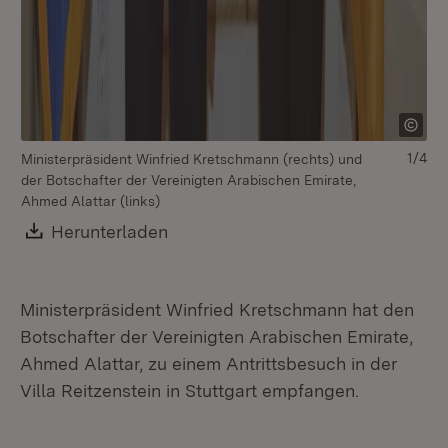
1/4
Ministerpräsident Winfried Kretschmann (rechts) und
vo
der Botschafter der Vereinigten Arabischen Emirate,
Pa
Ahmed Alattar (links)
Mi
Um
Download:
Herunterladen
(Öffnet in neuem Fenster)
Yo
Ministerpräsident Winfried Kretschmann hat den
Botschafter der Vereinigten Arabischen Emirate,
Ahmed Alattar, zu einem Antrittsbesuch in der
Villa Reitzenstein in Stuttgart empfangen.