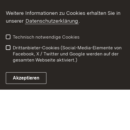
Weitere Informationen zu Cookies erhalten Sie in
Zum 
unserer
Datenschutzerklärung
.
Kontakt
Datenschutz
Erklärung zur
Benutzungshinweise
Technisch notwendige Cookies
Barrierefreiheit
Drittanbieter-Cookies (Social-Media-Elemente von
Impressum
Cookies
Facebook, X / Twitter und Google werden auf der
gesamten Webseite aktiviert.)
Akzeptieren
Link zum Landesportal