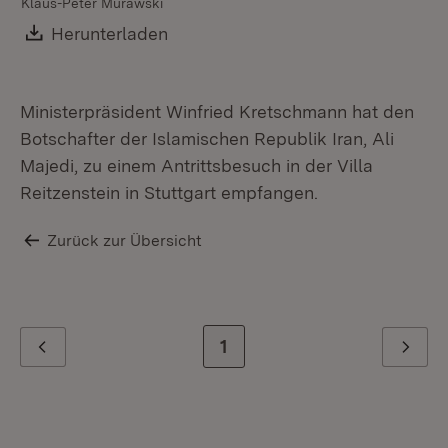
Klaus-Peter Murawski
Download:
Herunterladen
(Öffnet in neuem Fenster)
Ministerpräsident Winfried Kretschmann hat den
Botschafter der Islamischen Republik Iran, Ali
Majedi, zu einem Antrittsbesuch in der Villa
Reitzenstein in Stuttgart empfangen.
Zurück zur Übersicht
Zur letzten Seite
1
Zurück
Weiter