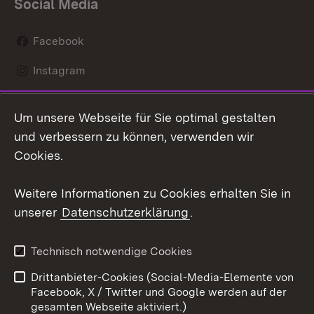
Social Media
Facebook
Instagram
LinkedIn
Um unsere Webseite für Sie optimal gestalten
Mastodon
und verbessern zu können, verwenden wir
Cookies.
Youtube
Weitere Informationen zu Cookies erhalten Sie in
Zum 
unserer
Datenschutzerklärung
.
Kontakt
Datenschutz
Erklärung zur
Benutzungshinweise
Technisch notwendige Cookies
Barrierefreiheit
Drittanbieter-Cookies (Social-Media-Elemente von
Impressum
Cookies
Facebook, X / Twitter und Google werden auf der
gesamten Webseite aktiviert.)