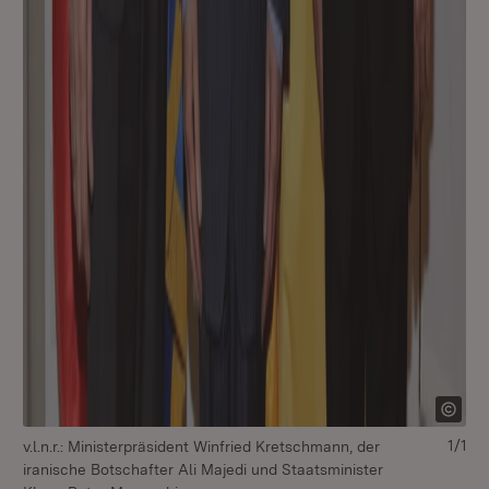
1/1
v.l.n.r.: Ministerpräsident Winfried Kretschmann, der
iranische Botschafter Ali Majedi und Staatsminister