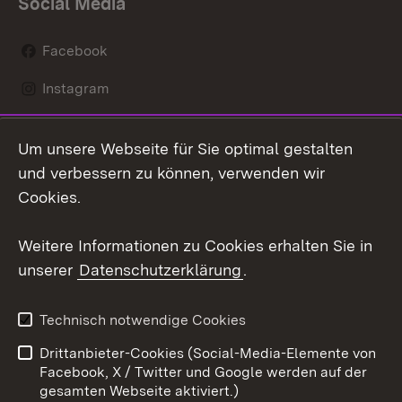
Social Media
Facebook
Instagram
LinkedIn
Um unsere Webseite für Sie optimal gestalten
Mastodon
und verbessern zu können, verwenden wir
Cookies.
Youtube
Weitere Informationen zu Cookies erhalten Sie in
Zum 
unserer
Datenschutzerklärung
.
Kontakt
Datenschutz
Erklärung zur
Benutzungshinweise
Technisch notwendige Cookies
Barrierefreiheit
Drittanbieter-Cookies (Social-Media-Elemente von
Impressum
Cookies
Facebook, X / Twitter und Google werden auf der
gesamten Webseite aktiviert.)