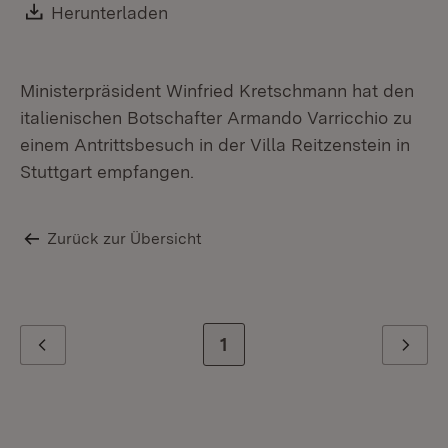
Download:
Herunterladen
(Öffnet in neuem Fenster)
Ministerpräsident Winfried Kretschmann hat den
italienischen Botschafter Armando Varricchio zu
einem Antrittsbesuch in der Villa Reitzenstein in
Stuttgart empfangen.
Zurück zur Übersicht
Zur letzten Seite
1
Zurück
Weiter