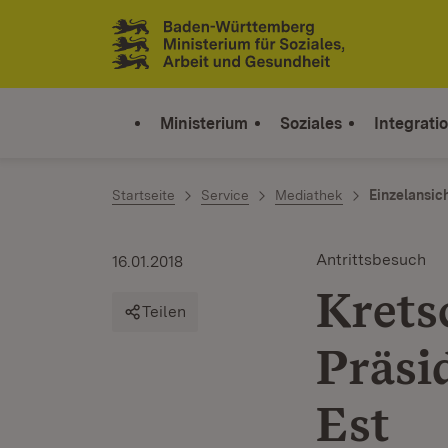
Zum Inhalt springen
Link zur Startseite
Ministerium
Soziales
Integrati
Startseite
Service
Mediathek
Einzelansic
Antrittsbesuch
16.01.2018
Krets
Teilen
Präsi
Est