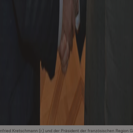
nfried Kretschmann (r.) und der Präsident der französischen Region G