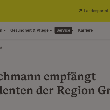
Extern:
Landesportal
on
Gesundheit & Pflege
Service
Karriere
ht
chmann empfängt
denten der Region G