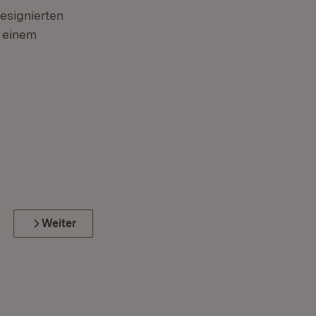
esignierten
u einem
Weiter