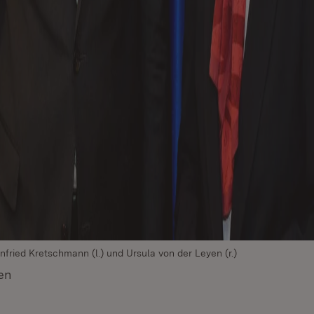
nfried Kretschmann (l.) und Ursula von der Leyen (r.)
en
(Öffnet in neuem Fenster)