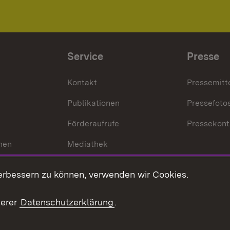
Service
Presse
Kontakt
Pressemitt
Publikationen
Pressefoto
Förderaufrufe
Pressekont
hen
Mediathek
t
Veranstaltungen
erbessern zu können, verwenden wir Cookies.
en
RSS
ement
serer
Datenschutzerklärung
.
 Pflege