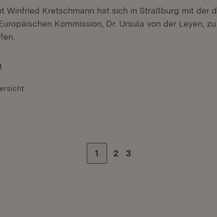
nt Winfried Kretschmann hat sich in Straßburg mit der d
 Europäischen Kommission, Dr. Ursula von der Leyen, z
fen.
g
ersicht
Zur Seite
1
Zur Seite
2
Zur letzten Seite
3