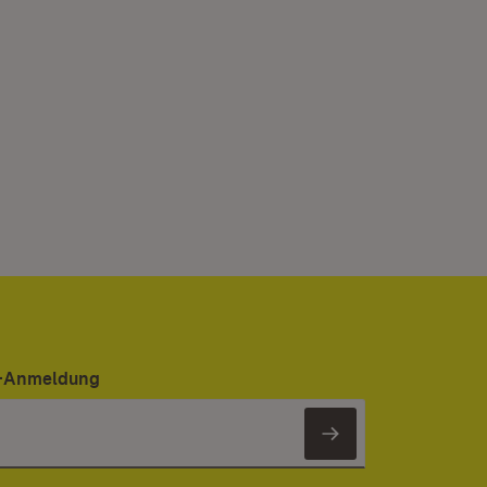
er-Anmeldung
Newsletter 