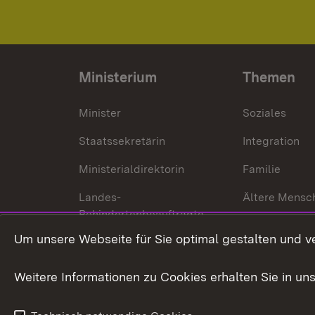
Ministerium
Themen
Minister
Soziales
Staatssekretärin
Integration
Ministerialdirektorin
Familie
Landes-
Ältere Mensc
Behindertenbeauftragte
Menschen mi
Um unsere Webseite für Sie optimal gestalten und v
Bürgerreferent
Behinderung
Karriere
Bürgerengag
Weitere Informationen zu Cookies erhalten Sie in un
Anfahrt
Gesundheit &