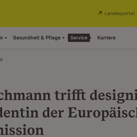
Extern:
Landesportal
on
Gesundheit & Pflege
Service
Karriere
ht
chmann trifft design
dentin der Europäis
ission