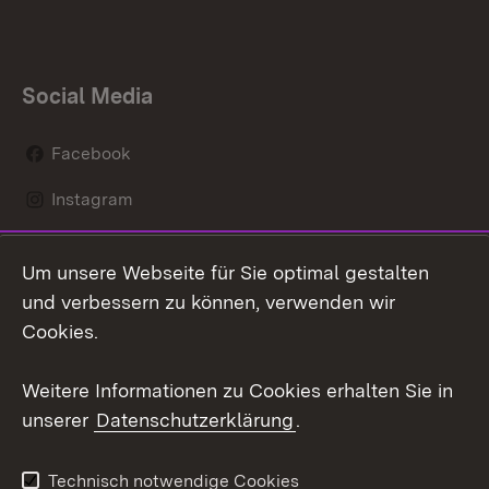
Social Media
Facebook
Instagram
LinkedIn
Um unsere Webseite für Sie optimal gestalten
Mastodon
und verbessern zu können, verwenden wir
Cookies.
Youtube
Weitere Informationen zu Cookies erhalten Sie in
Zum 
unserer
Datenschutzerklärung
.
Kontakt
Datenschutz
Erklärung zur
Benutzungshinweise
Technisch notwendige Cookies