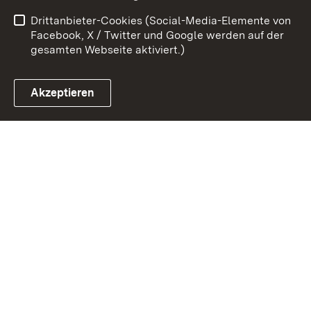
Barrierefreiheit
Drittanbieter-Cookies (Social-Media-Elemente von
Impressum
Cookies
Facebook, X / Twitter und Google werden auf der
gesamten Webseite aktiviert.)
Akzeptieren
Link zum Landesportal