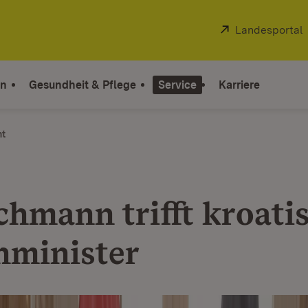
Extern:
Landesportal
on
Gesundheit & Pflege
Service
Karriere
ht
chmann trifft kroati
minister