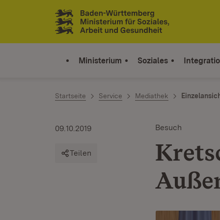
Zum Inhalt springen
Link zur Startseite
Ministerium
Soziales
Integrati
Startseite
Service
Mediathek
Einzelansic
Besuch
09.10.2019
Krets
Teilen
Außen