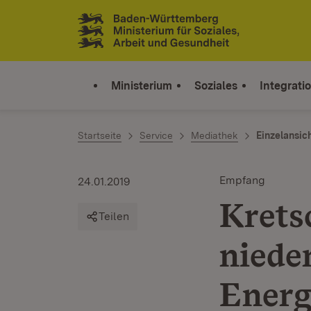
Zum Inhalt springen
Link zur Startseite
Ministerium
Soziales
Integrati
Startseite
Service
Mediathek
Einzelansic
Empfang
24.01.2019
Krets
Teilen
niede
Energ