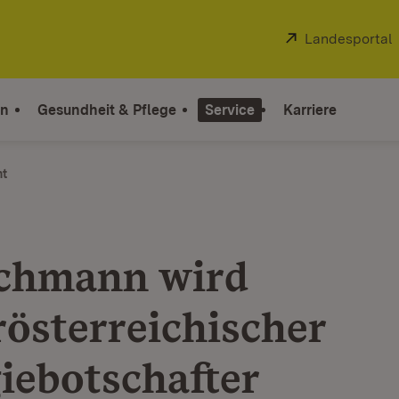
Extern:
Landesportal
on
Gesundheit & Pflege
Service
Karriere
ht
chmann wird
rösterreichischer
iebotschafter