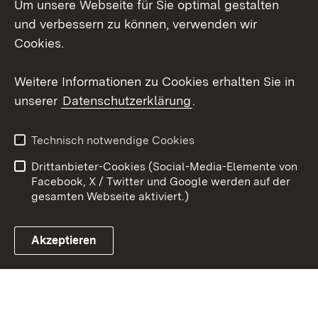
Um unsere Webseite für Sie optimal gestalten
Mastodon
und verbessern zu können, verwenden wir
Cookies.
Youtube
Weitere Informationen zu Cookies erhalten Sie in
Zum 
unserer
Datenschutzerklärung
.
Kontakt
Datenschutz
Erklärung zur
Benutzungshinweise
Technisch notwendige Cookies
Barrierefreiheit
Drittanbieter-Cookies (Social-Media-Elemente von
Impressum
Cookies
Facebook, X / Twitter und Google werden auf der
gesamten Webseite aktiviert.)
Akzeptieren
Link zum Landesportal