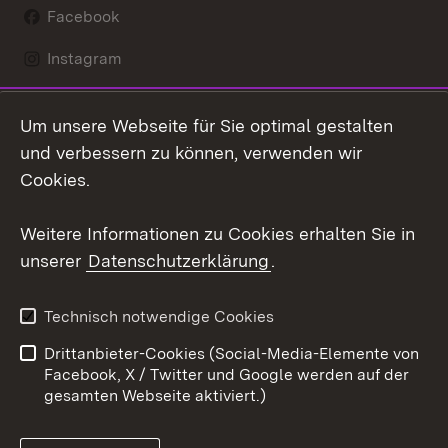
Facebook
Instagram
LinkedIn
Um unsere Webseite für Sie optimal gestalten
Mastodon
und verbessern zu können, verwenden wir
Cookies.
Youtube
Weitere Informationen zu Cookies erhalten Sie in
Zum 
unserer
Datenschutzerklärung
.
Kontakt
Datenschutz
Erklärung zur
Benutzungshinweise
Technisch notwendige Cookies
Barrierefreiheit
Drittanbieter-Cookies (Social-Media-Elemente von
Impressum
Cookies
Facebook, X / Twitter und Google werden auf der
gesamten Webseite aktiviert.)