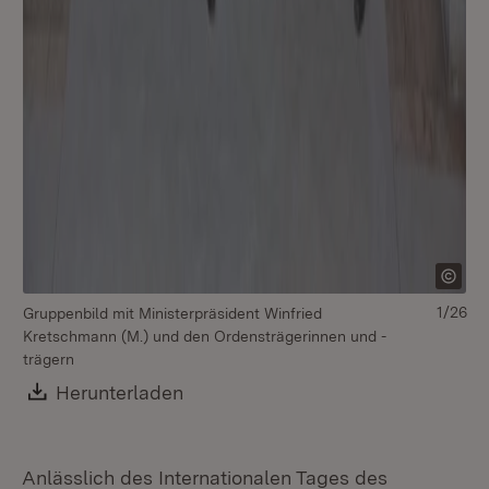
1/26
Gruppenbild mit Ministerpräsident Winfried
Kretschmann (M.) und den Ordensträgerinnen und -
trägern
Download:
Herunterladen
(Öffnet in neuem Fenster)
Anlässlich des Internationalen Tages des