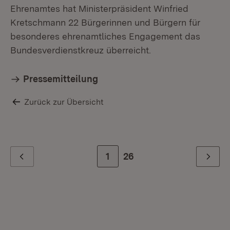
Ehrenamtes hat Ministerpräsident Winfried
Kretschmann 22 Bürgerinnen und Bürgern für
besonderes ehrenamtliches Engagement das
Bundesverdienstkreuz überreicht.
Pressemitteilung
Zurück zur Übersicht
Zur Seite
1
Zur letzten Seite
26
Zurück
Weiter