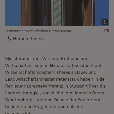
1/5
Ministerpräsident Winfried Kretschmann
Wi
Download:
Herunterladen
(Öffnet in neuem Fenster)
Ministerpräsident Winfried Kretschmann,
Wirtschaftsministerin Nicole Hoffmeister-Kraut,
Wissenschaftsministerin Theresia Bauer und
Landwirtschaftsminister Peter Hauk haben in der
Regierungspressekonferenz in Stuttgart über die
Landesstrategie „Künstliche Intelligenz in Baden-
Württemberg“ und das Gesetz der Forstreform
berichtet und Fragen der Journalisten
beantwortet.