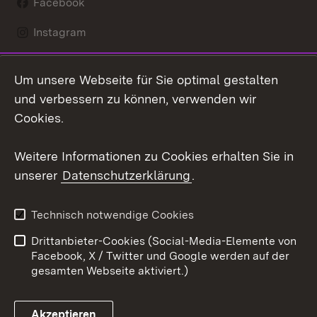
Facebook
Instagram
LinkedIn
Um unsere Webseite für Sie optimal gestalten
Mastodon
und verbessern zu können, verwenden wir
Cookies.
Youtube
Weitere Informationen zu Cookies erhalten Sie in
Zum 
unserer
Datenschutzerklärung
.
Kontakt
Datenschutz
Erklärung zur
Benutzungshinweise
Technisch notwendige Cookies
Barrierefreiheit
Drittanbieter-Cookies (Social-Media-Elemente von
Impressum
Cookies
Facebook, X / Twitter und Google werden auf der
gesamten Webseite aktiviert.)
Akzeptieren