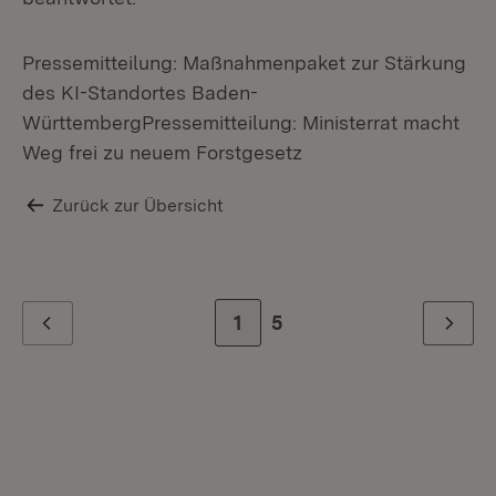
Pressemitteilung: Maßnahmenpaket zur Stärkung
des KI-Standortes Baden-
WürttembergPressemitteilung: Ministerrat macht
Weg frei zu neuem Forstgesetz
Zurück zur Übersicht
Zur Seite
1
Zur letzten Seite
5
Zurück
Weiter