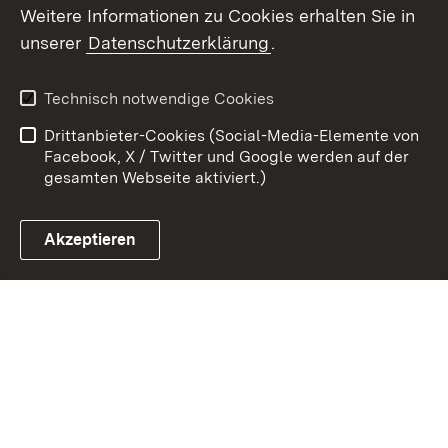
Weitere Informationen zu Cookies erhalten Sie in
Zum 
unserer
Datenschutzerklärung
.
Kontakt
Datenschutz
Erklärung zur
Benutzungshinweise
Technisch notwendige Cookies
Barrierefreiheit
Drittanbieter-Cookies (Social-Media-Elemente von
Impressum
Cookies
Facebook, X / Twitter und Google werden auf der
gesamten Webseite aktiviert.)
Akzeptieren
Link zum Landesportal