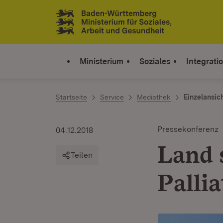
Zum Inhalt springen
Link zur Startseite
Ministerium
Soziales
Integrati
Startseite
Service
Mediathek
Einzelansic
Pressekonferenz
04.12.2018
Land 
Teilen
Palli