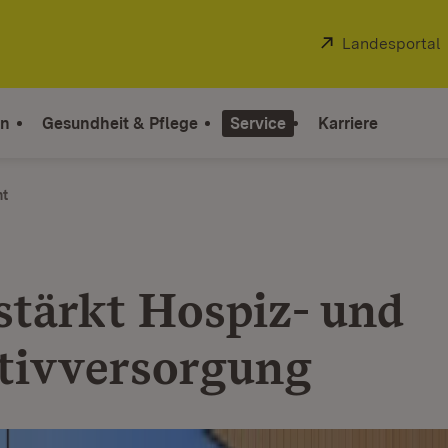
Extern:
Landesportal
on
Gesundheit & Pflege
Service
Karriere
ht
stärkt Hospiz- und
ativversorgung