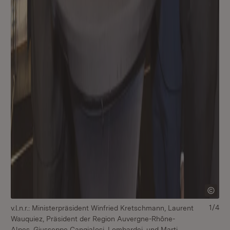
1/4
v.l.n.r.: Ministerpräsident Winfried Kretschmann, Laurent
Wauquiez, Präsident der Region Auvergne-Rhône-
Alpes, Giusseppe Cangialosi, Lombardei, und Marti