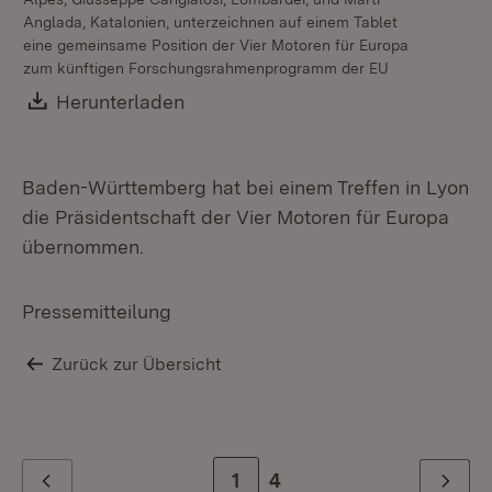
Anglada, Katalonien, unterzeichnen auf einem Tablet
eine gemeinsame Position der Vier Motoren für Europa
zum künftigen Forschungsrahmenprogramm der EU
Download:
Herunterladen
(Öffnet in neuem Fenster)
Baden-Württemberg hat bei einem Treffen in Lyon
die Präsidentschaft der Vier Motoren für Europa
übernommen.
Üb
fü
Pressemitteilung
La
Rh
Zurück zur Übersicht
Kr
Zur Seite
1
Zur letzten Seite
4
Zurück
Weiter