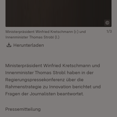
1/3
Ministerpräsident Winfried Kretschmann (r.) und
Mi
Innenminister Thomas Strobl (l.)
Download:
Herunterladen
(Öffnet in neuem Fenster)
Ministerpräsident Winfried Kretschmann und
Innenminister Thomas Strobl haben in der
Regierungspressekonferenz über die
Rahmenstrategie zu Innovation berichtet und
Fragen der Journalisten beantwortet.
Pressemitteilung