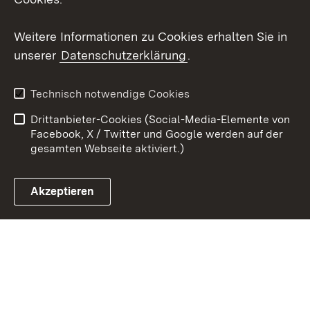
Youtube
Weitere Informationen zu Cookies erhalten Sie in
Zum 
unserer
Datenschutzerklärung
.
Kontakt
Datenschutz
Erklärung zur
Benutzungshinweise
Technisch notwendige Cookies
Barrierefreiheit
Drittanbieter-Cookies (Social-Media-Elemente von
Impressum
Cookies
Facebook, X / Twitter und Google werden auf der
gesamten Webseite aktiviert.)
Akzeptieren
Link zum Landesportal