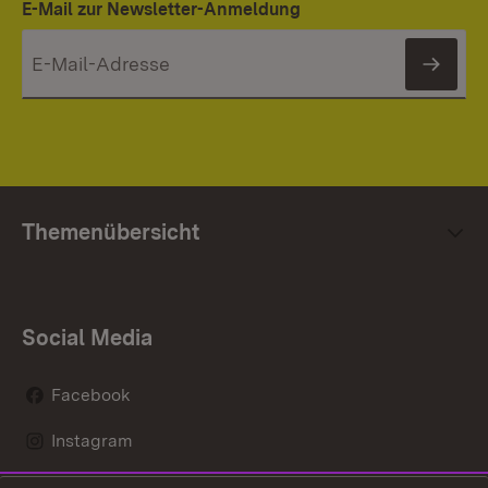
E-Mail zur Newsletter-Anmeldung
News
Themenübersicht
Social Media
Facebook
Instagram
LinkedIn