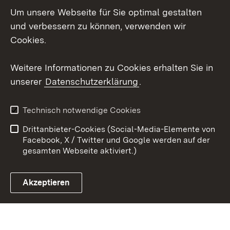
Um unsere Webseite für Sie optimal gestalten
Mastodon
und verbessern zu können, verwenden wir
Cookies.
Youtube
Weitere Informationen zu Cookies erhalten Sie in
Zum 
unserer
Datenschutzerklärung
.
Kontakt
Datenschutz
Erklärung zur
Benutzungshinweise
Technisch notwendige Cookies
Barrierefreiheit
Drittanbieter-Cookies (Social-Media-Elemente von
Impressum
Cookies
Facebook, X / Twitter und Google werden auf der
gesamten Webseite aktiviert.)
Akzeptieren
Link zum Landesportal