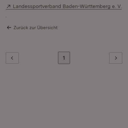
Extern:
Landessportverband Baden-Württemberg e. V.
(Öffnet in neuem Fenster)
Zurück zur Übersicht
Zur letzten Seite
1
Zurück
Weiter