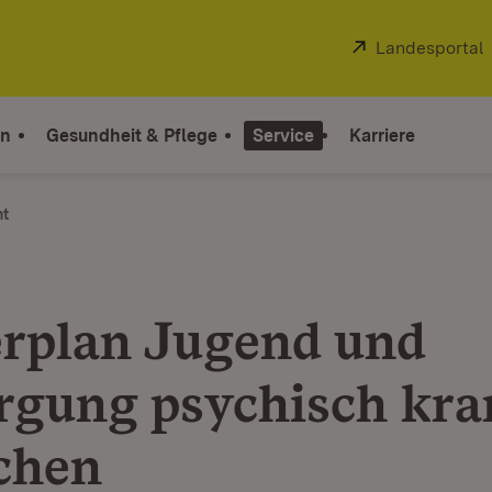
Extern:
Landesportal
on
Gesundheit & Pflege
Service
Karriere
ht
rplan Jugend und
rgung psychisch kra
chen