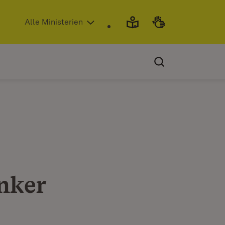
(Öffnet in neuem Fenster)
Alle Ministerien
nker