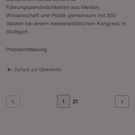
Führungspersönlichkeiten aus Medien,
Wissenschaft und Politik gemeinsam mit 350
Gästen bei einem medienpolitischen Kongress in
Stuttgart.
Pressemitteilung
Zurück zur Übersicht
Zur Seite
1
Zur letzten Seite
21
Zurück
Weiter