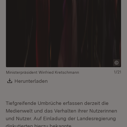
1/21
Ministerpräsident Winfried Kretschmann
Mi
Download:
Herunterladen
(Öffnet in neuem Fenster)
Tiefgreifende Umbrüche erfassen derzeit die
Medienwelt und das Verhalten ihrer Nutzerinnen
und Nutzer. Auf Einladung der Landesregierung
diskutierten hierzu bekannte