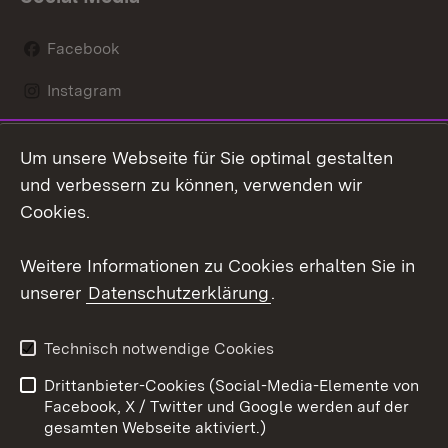
Facebook
Instagram
LinkedIn
Um unsere Webseite für Sie optimal gestalten
Mastodon
und verbessern zu können, verwenden wir
Cookies.
Youtube
Weitere Informationen zu Cookies erhalten Sie in
Zum 
unserer
Datenschutzerklärung
.
Kontakt
Datenschutz
Erklärung zur
Benutzungshinweise
Technisch notwendige Cookies
Barrierefreiheit
Drittanbieter-Cookies (Social-Media-Elemente von
Impressum
Cookies
Facebook, X / Twitter und Google werden auf der
gesamten Webseite aktiviert.)