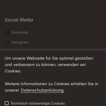
Social Media
Facebook
Instagram
LinkedIn
Um unsere Webseite für Sie optimal gestalten
Mastodon
und verbessern zu können, verwenden wir
Cookies.
Youtube
Weitere Informationen zu Cookies erhalten Sie in
Zum 
unserer
Datenschutzerklärung
.
Kontakt
Datenschutz
Erklärung zur
Benutzungshinweise
Technisch notwendige Cookies
Barrierefreiheit