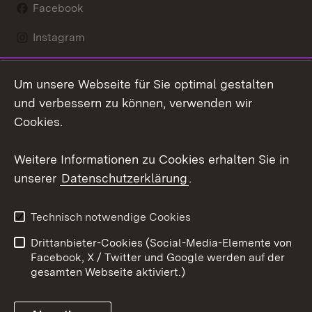
Facebook
Instagram
LinkedIn
Um unsere Webseite für Sie optimal gestalten
Mastodon
und verbessern zu können, verwenden wir
Cookies.
Youtube
Weitere Informationen zu Cookies erhalten Sie in
Zum 
unserer
Datenschutzerklärung
.
Kontakt
Datenschutz
Erklärung zur
Benutzungshinweise
Technisch notwendige Cookies
Barrierefreiheit
Drittanbieter-Cookies (Social-Media-Elemente von
Impressum
Cookies
Facebook, X / Twitter und Google werden auf der
gesamten Webseite aktiviert.)