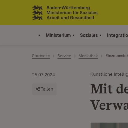
Zum Inhalt springen
Link zur Startseite
Ministerium
Soziales
Integrati
Startseite
Service
Mediathek
Einzelansic
Künstliche Intelli
25.07.2024
Mit d
Teilen
Verwa