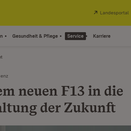
Extern:
Landesportal
on
Gesundheit & Pflege
Service
Karriere
ht
genz
em neuen F13 in die
ltung der Zukunft