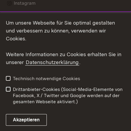
Instagram
LinkedIn
Um unsere Webseite für Sie optimal gestalten
Mastodon
und verbessern zu können, verwenden wir
Cookies.
Youtube
Weitere Informationen zu Cookies erhalten Sie in
Zum 
unserer
Datenschutzerklärung
.
Kontakt
Datenschutz
Erklärung zur
Benutzungshinweise
Technisch notwendige Cookies
Barrierefreiheit
Drittanbieter-Cookies (Social-Media-Elemente von
Impressum
Cookies
Facebook, X / Twitter und Google werden auf der
gesamten Webseite aktiviert.)
Akzeptieren
Link zum Landesportal