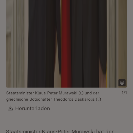
1/1
Staatsminister Klaus-Peter Murawski (r.) und der
griechische Botschafter Theodoros Daskarolis (l.)
Download:
Herunterladen
(Öffnet in neuem Fenster)
Staatsminister Klaus-Peter Murawski hat den