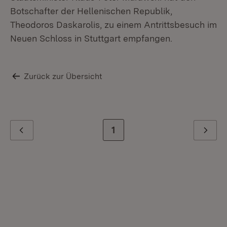
Botschafter der Hellenischen Republik,
Theodoros Daskarolis, zu einem Antrittsbesuch im
Neuen Schloss in Stuttgart empfangen.
Zurück zur Übersicht
Zur letzten Seite
1
Zurück
Weiter