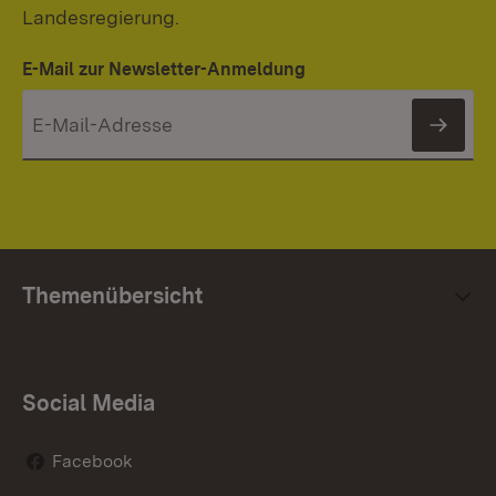
Landesregierung.
E-Mail zur Newsletter-Anmeldung
News
Themenübersicht
Social Media
Facebook