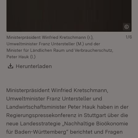
1/6
Ministerpräsident Winfried Kretschmann (r.),
Mi
Umweltminister Franz Untersteller (M.) und der
Pe
Minister für Ländlichen Raum und Verbraucherschutz,
(r.)
Peter Hauk (l.)
Download:
Herunterladen
(Öffnet in neuem Fenster)
Ministerpräsident Winfried Kretschmann,
Umweltminister Franz Untersteller und
Landwirtschaftsminister Peter Hauk haben in der
Regierungspressekonferenz in Stuttgart über die
neue Landesstrategie „Nachhaltige Bioökonomie
für Baden-Württemberg“ berichtet und Fragen