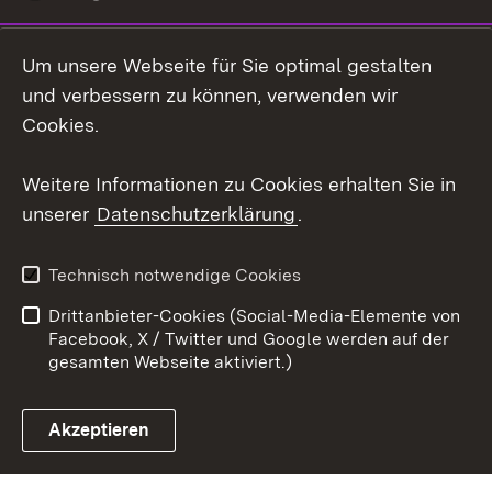
LinkedIn
Um unsere Webseite für Sie optimal gestalten
Mastodon
und verbessern zu können, verwenden wir
Cookies.
Youtube
Weitere Informationen zu Cookies erhalten Sie in
Zum 
unserer
Datenschutzerklärung
.
Kontakt
Datenschutz
Erklärung zur
Benutzungshinweise
Technisch notwendige Cookies
Barrierefreiheit
Drittanbieter-Cookies (Social-Media-Elemente von
Impressum
Cookies
Facebook, X / Twitter und Google werden auf der
gesamten Webseite aktiviert.)
Akzeptieren
Link zum Landesportal