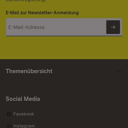
E-Mail zur Newsletter-Anmeldung
News
Themenübersicht
Social Media
Facebook
Instagram