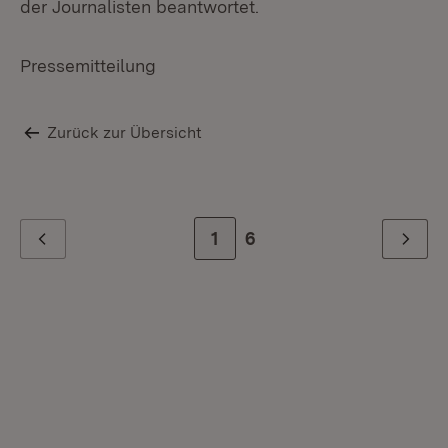
der Journalisten beantwortet.
Pressemitteilung
Zurück zur Übersicht
Zur Seite
1
Zur letzten Seite
6
Zurück
Weiter