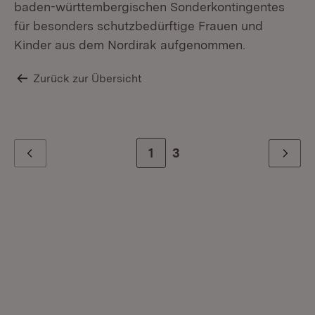
baden-württembergischen Sonderkontingentes
für besonders schutzbedürftige Frauen und
Kinder aus dem Nordirak aufgenommen.
Zurück zur Übersicht
Zur Seite
1
Zur letzten Seite
3
Zurück
Weiter