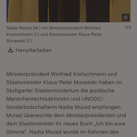
1/3
Nadia Murad (M.) mit Ministerpräsident Winfried
Na
Kretschmann (r.) und Staatsminister Klaus-Peter
Kr
Murawski (l.)
Mu
Download:
Herunterladen
(Öffnet in neuem Fenster)
Ministerpräsident Winfried Kretschmann und
Staatsminister Klaus-Peter Murawski haben im
Stuttgarter Staatsministerium die jesidische
Menschenrechtsaktivistin und UNODC-
Sonderbotschafterin Nadia Murad empfangen.
Murad überreichte dem Ministerpräsidenten und
dem Staatsminister ihr neues Buch „Ich bin eure
Stimme“. Nadia Murad wurde im Rahmen des