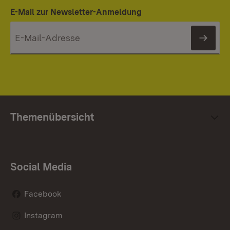
E-Mail zur Newsletter-Anmeldung
News
Themenübersicht
Social Media
Facebook
Instagram