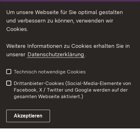
LinkedIn
Um unsere Webseite für Sie optimal gestalten
Mastodon
und verbessern zu können, verwenden wir
Cookies.
Youtube
Weitere Informationen zu Cookies erhalten Sie in
Zum 
unserer
Datenschutzerklärung
.
Kontakt
Datenschutz
Erklärung zur
Benutzungshinweise
Technisch notwendige Cookies
Barrierefreiheit
Drittanbieter-Cookies (Social-Media-Elemente von
Impressum
Cookies
Facebook, X / Twitter und Google werden auf der
gesamten Webseite aktiviert.)
Akzeptieren
Link zum Landesportal