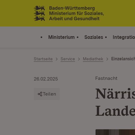
Zum Inhalt springen
Link zur Startseite
Ministerium
Soziales
Integrati
Startseite
Service
Mediathek
Einzelansic
Fastnacht
26.02.2025
Närri
Teilen
Lande