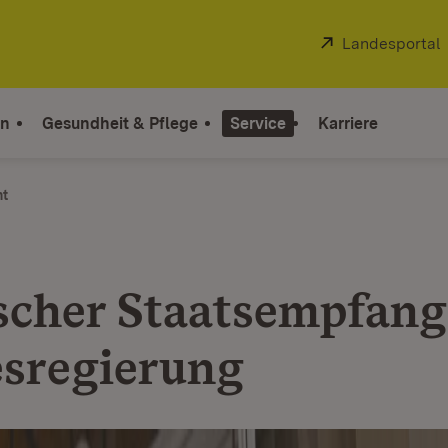
Extern:
Landesportal
on
Gesundheit & Pflege
Service
Karriere
ht
scher Staatsempfang
sregierung